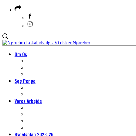
Om Os
Om Lokaludvalget
Medlemmer & Suppleanter
Om Nørrebro
Søg Penge
Søg Penge
HJÆLP TIL DIT PROJEKT
Vores Arbejde
VORES ARBEJDE
Arbejdsgrupper
Det lokale miljøarbejde
Tilmeld dig borgerpanelet
Bydelsplan 2023-26