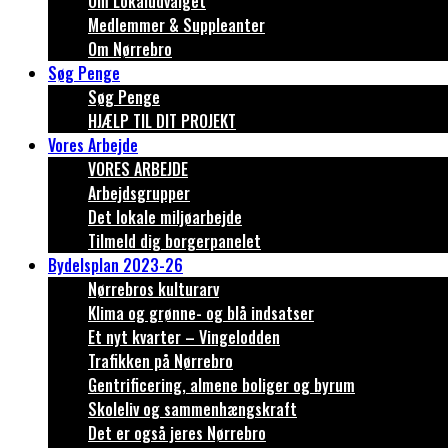
Om Lokaludvalget
Medlemmer & Suppleanter
Om Nørrebro
Søg Penge
Søg Penge
HJÆLP TIL DIT PROJEKT
Vores Arbejde
VORES ARBEJDE
Arbejdsgrupper
Det lokale miljøarbejde
Tilmeld dig borgerpanelet
Bydelsplan 2023-26
Nørrebros kulturarv
Klima og grønne- og blå indsatser
Et nyt kvarter – Vingelodden
Trafikken på Nørrebro
Gentrificering, almene boliger og byrum
Skoleliv og sammenhængskraft
Det er også jeres Nørrebro