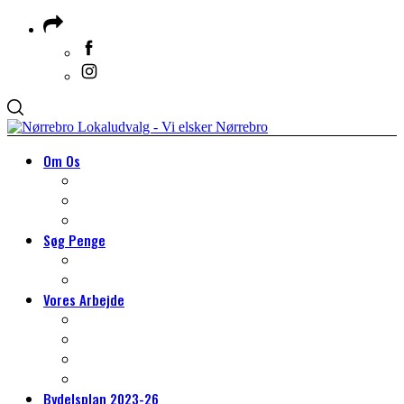
Om Os
Om Lokaludvalget
Medlemmer & Suppleanter
Om Nørrebro
Søg Penge
Søg Penge
HJÆLP TIL DIT PROJEKT
Vores Arbejde
VORES ARBEJDE
Arbejdsgrupper
Det lokale miljøarbejde
Tilmeld dig borgerpanelet
Bydelsplan 2023-26