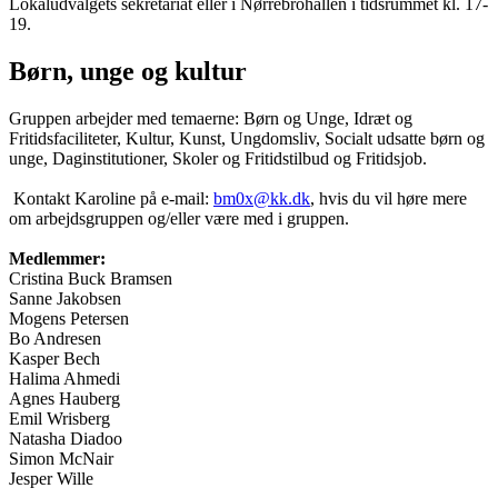
Lokaludvalgets sekretariat eller i Nørrebrohallen i tidsrummet kl. 17-
19.
Børn, unge og kultur
Gruppen arbejder med temaerne: Børn og Unge, Idræt og
Fritidsfaciliteter, Kultur, Kunst, Ungdomsliv, Socialt udsatte børn og
unge, Daginstitutioner, Skoler og Fritidstilbud og Fritidsjob.
Kontakt Karoline på e-mail:
bm0x@kk.dk
, hvis du vil høre mere
om arbejdsgruppen og/eller være med i gruppen.
Medlemmer:
Cristina Buck Bramsen
Sanne Jakobsen
Mogens Petersen
Bo Andresen
Kasper Bech
Halima Ahmedi
Agnes Hauberg
Emil Wrisberg
Natasha Diadoo
Simon McNair
Jesper Wille