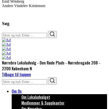
Emil Wrisberg
Anders Vindelev Kristensen
Søg
Search
Search
for:
Nørrebro Lokaludvalg - Den Røde Plads - Nørrebrogade 208 -
2200 København N
Tilbage til toppen
Search
Search
for:
Om Os
Om Lokaludvalget
Medlemmer & Suppleanter
Om Nørrebro