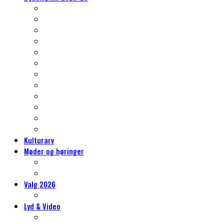
Nørrebros kulturarv
Klima og grønne- og blå indsatser
Et nyt kvarter – Vingelodden
Trafikken på Nørrebro
Gentrificering, almene boliger og byrum
Skoleliv og sammenhængskraft
Det er også jeres Nørrebro
Idrætslivet på Nørrebro
Mere kultur, mere kunst, mere Nørrebro
Erhvervslivet på Nørrebro
Social bæredygtighed
Tryghed på Nørrebro
Kulturarv
Møder og høringer
Møder og høringer
Vores høringssvar
Valg 2026
Hvorfor sidde i Lokaludvalget?
Lyd & Video
Lydvandringer på Nørrebro