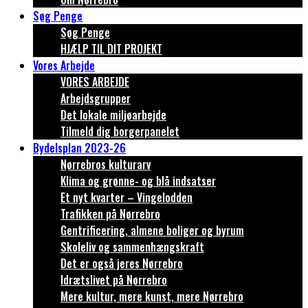
Søg Penge
Søg Penge
HJÆLP TIL DIT PROJEKT
Vores Arbejde
VORES ARBEJDE
Arbejdsgrupper
Det lokale miljøarbejde
Tilmeld dig borgerpanelet
Bydelsplan 2023-26
Nørrebros kulturarv
Klima og grønne- og blå indsatser
Et nyt kvarter – Vingelodden
Trafikken på Nørrebro
Gentrificering, almene boliger og byrum
Skoleliv og sammenhængskraft
Det er også jeres Nørrebro
Idrætslivet på Nørrebro
Mere kultur, mere kunst, mere Nørrebro