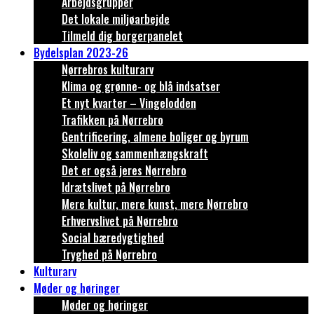
Arbejdsgrupper
Det lokale miljøarbejde
Tilmeld dig borgerpanelet
Bydelsplan 2023-26
Nørrebros kulturarv
Klima og grønne- og blå indsatser
Et nyt kvarter – Vingelodden
Trafikken på Nørrebro
Gentrificering, almene boliger og byrum
Skoleliv og sammenhængskraft
Det er også jeres Nørrebro
Idrætslivet på Nørrebro
Mere kultur, mere kunst, mere Nørrebro
Erhvervslivet på Nørrebro
Social bæredygtighed
Tryghed på Nørrebro
Kulturarv
Møder og høringer
Møder og høringer