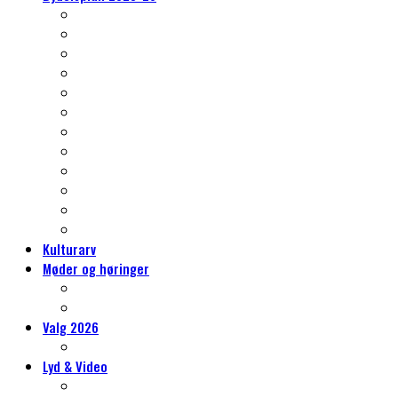
Nørrebros kulturarv
Klima og grønne- og blå indsatser
Et nyt kvarter – Vingelodden
Trafikken på Nørrebro
Gentrificering, almene boliger og byrum
Skoleliv og sammenhængskraft
Det er også jeres Nørrebro
Idrætslivet på Nørrebro
Mere kultur, mere kunst, mere Nørrebro
Erhvervslivet på Nørrebro
Social bæredygtighed
Tryghed på Nørrebro
Kulturarv
Møder og høringer
Møder og høringer
Vores høringssvar
Valg 2026
Hvorfor sidde i Lokaludvalget?
Lyd & Video
Lydvandringer på Nørrebro