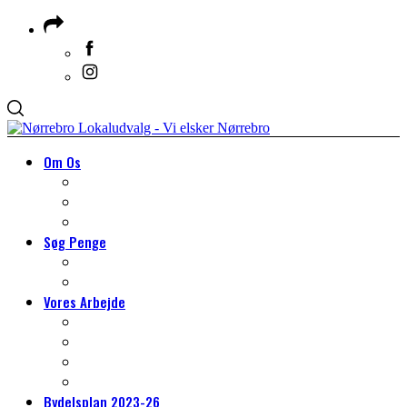
Om Os
Om Lokaludvalget
Medlemmer & Suppleanter
Om Nørrebro
Søg Penge
Søg Penge
HJÆLP TIL DIT PROJEKT
Vores Arbejde
VORES ARBEJDE
Arbejdsgrupper
Det lokale miljøarbejde
Tilmeld dig borgerpanelet
Bydelsplan 2023-26