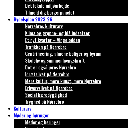
Det lokale miljøarbejde
Tilmeld dig borgerpanelet
Bydelsplan 2023-26
Nørrebros kulturarv
Klima og grønne- og blå indsatser
Et nyt kvarter – Vingelodden
Trafikken på Nørrebro
Gentrificering, almene boliger og byrum
Skoleliv og sammenhængskraft
Det er også jeres Nørrebro
Idrætslivet på Nørrebro
Mere kultur, mere kunst, mere Nørrebro
Erhvervslivet på Nørrebro
Social bæredygtighed
Tryghed på Nørrebro
Kulturarv
Møder og høringer
Møder og høringer