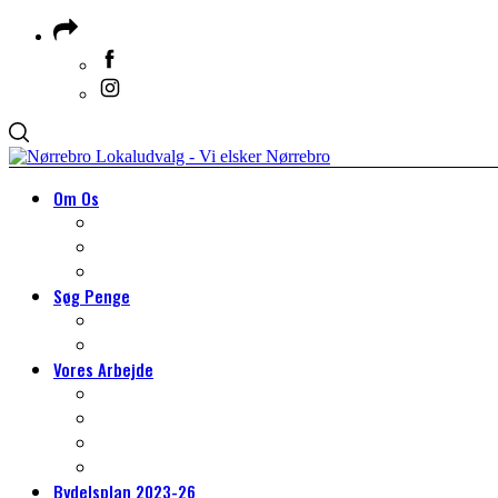
Om Os
Om Lokaludvalget
Medlemmer & Suppleanter
Om Nørrebro
Søg Penge
Søg Penge
HJÆLP TIL DIT PROJEKT
Vores Arbejde
VORES ARBEJDE
Arbejdsgrupper
Det lokale miljøarbejde
Tilmeld dig borgerpanelet
Bydelsplan 2023-26