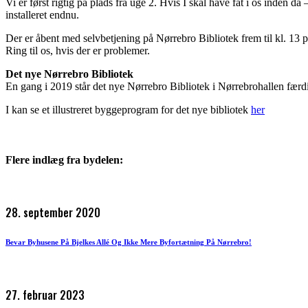
Vi er først rigtig på plads fra uge 2. Hvis I skal have fat i os inden 
installeret endnu.
Der er åbent med selvbetjening på Nørrebro Bibliotek frem til kl. 13 på
Ring til os, hvis der er problemer.
Det nye Nørrebro Bibliotek
En gang i 2019 står det nye Nørrebro Bibliotek i Nørrebrohallen færd
I kan se et illustreret byggeprogram for det nye bibliotek
her
Flere indlæg fra bydelen:
28. september 2020
Bevar Byhusene På Bjelkes Allé Og Ikke Mere Byfortætning På Nørrebro!
27. februar 2023