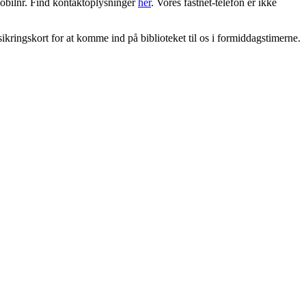
 mobilnr. Find kontaktoplysninger
her
. Vores fastnet-telefon er ikke
sikringskort for at komme ind på biblioteket til os i formiddagstimerne.