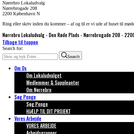
Nørrebro Lokaludvalg
Nørrebrogade 208
2200 København N
Ring eller skriv inden du kommer – af og til er vi ude af huset til mød
Nørrebro Lokaludvalg - Den Røde Plads - Nørrebrogade 208 - 220
Tilbage til toppen
Search for:
Search
Om Os
Om Lokaludvalget
Medlemmer & Suppleanter
Om Nørrebro
Søg Penge
Søg Penge
HJÆLP TIL DIT PROJEKT
Vores Arbejde
VORES ARBEJDE
Arbejdsgrupper