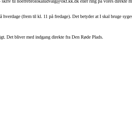
da – skriv til noerrebrolokaludvalg@okf.kk.dk eller ring på vores direkte
 hverdage (frem til kl. 11 på fredage). Det betyder at I skal bruge syge
igt. Det bliver med indgang direkte fra Den Røde Plads.