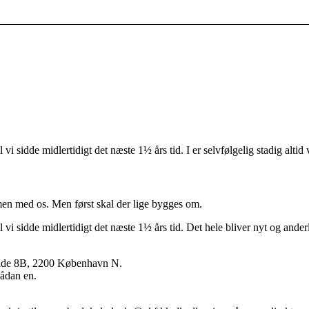
i sidde midlertidigt det næste 1½ års tid. I er selvfølgelig stadig altid
men med os. Men først skal der lige bygges om.
i sidde midlertidigt det næste 1½ års tid. Det hele bliver nyt og anderl
esgade 8B, 2200 København N.
sådan en.