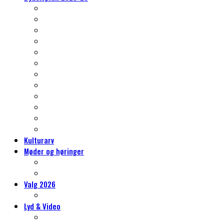
Nørrebros kulturarv
Klima og grønne- og blå indsatser
Et nyt kvarter – Vingelodden
Trafikken på Nørrebro
Gentrificering, almene boliger og byrum
Skoleliv og sammenhængskraft
Det er også jeres Nørrebro
Idrætslivet på Nørrebro
Mere kultur, mere kunst, mere Nørrebro
Erhvervslivet på Nørrebro
Social bæredygtighed
Tryghed på Nørrebro
Kulturarv
Møder og høringer
Møder og høringer
Vores høringssvar
Valg 2026
Hvorfor sidde i Lokaludvalget?
Lyd & Video
Lydvandringer på Nørrebro