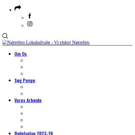
Om Os
Om Lokaludvalget
Medlemmer & Suppleanter
Om Nørrebro
Søg Penge
Søg Penge
HJÆLP TIL DIT PROJEKT
Vores Arbejde
VORES ARBEJDE
Arbejdsgrupper
Det lokale miljøarbejde
Tilmeld dig borgerpanelet
Bydelsplan 2023-26