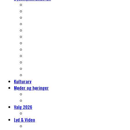
Nørrebros kulturarv
Klima og grønne- og blå indsatser
Et nyt kvarter – Vingelodden
Trafikken på Nørrebro
Gentrificering, almene boliger og byrum
Skoleliv og sammenhængskraft
Det er også jeres Nørrebro
Idrætslivet på Nørrebro
Mere kultur, mere kunst, mere Nørrebro
Erhvervslivet på Nørrebro
Social bæredygtighed
Tryghed på Nørrebro
Kulturarv
Møder og høringer
Møder og høringer
Vores høringssvar
Valg 2026
Hvorfor sidde i Lokaludvalget?
Lyd & Video
Lydvandringer på Nørrebro