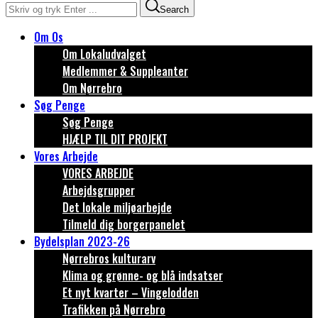
Search
Om Os
Om Lokaludvalget
Medlemmer & Suppleanter
Om Nørrebro
Søg Penge
Søg Penge
HJÆLP TIL DIT PROJEKT
Vores Arbejde
VORES ARBEJDE
Arbejdsgrupper
Det lokale miljøarbejde
Tilmeld dig borgerpanelet
Bydelsplan 2023-26
Nørrebros kulturarv
Klima og grønne- og blå indsatser
Et nyt kvarter – Vingelodden
Trafikken på Nørrebro