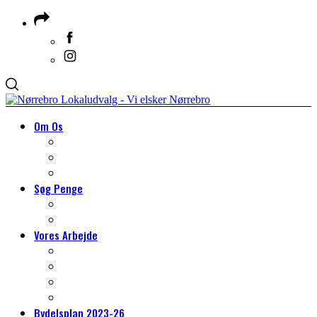
Om Os
Om Lokaludvalget
Medlemmer & Suppleanter
Om Nørrebro
Søg Penge
Søg Penge
HJÆLP TIL DIT PROJEKT
Vores Arbejde
VORES ARBEJDE
Arbejdsgrupper
Det lokale miljøarbejde
Tilmeld dig borgerpanelet
Bydelsplan 2023-26