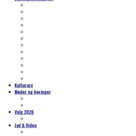
Nørrebros kulturarv
Klima og grønne- og blå indsatser
Et nyt kvarter – Vingelodden
Trafikken på Nørrebro
Gentrificering, almene boliger og byrum
Skoleliv og sammenhængskraft
Det er også jeres Nørrebro
Idrætslivet på Nørrebro
Mere kultur, mere kunst, mere Nørrebro
Erhvervslivet på Nørrebro
Social bæredygtighed
Tryghed på Nørrebro
Kulturarv
Møder og høringer
Møder og høringer
Vores høringssvar
Valg 2026
Hvorfor sidde i Lokaludvalget?
Lyd & Video
Lydvandringer på Nørrebro