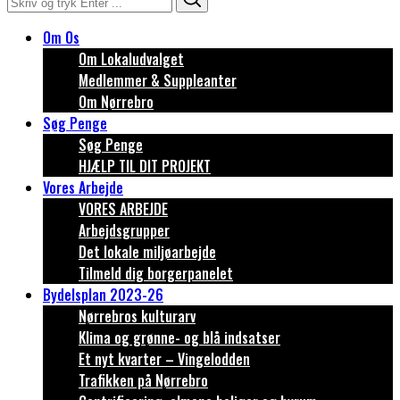
for:
Om Os
Om Lokaludvalget
Medlemmer & Suppleanter
Om Nørrebro
Søg Penge
Søg Penge
HJÆLP TIL DIT PROJEKT
Vores Arbejde
VORES ARBEJDE
Arbejdsgrupper
Det lokale miljøarbejde
Tilmeld dig borgerpanelet
Bydelsplan 2023-26
Nørrebros kulturarv
Klima og grønne- og blå indsatser
Et nyt kvarter – Vingelodden
Trafikken på Nørrebro