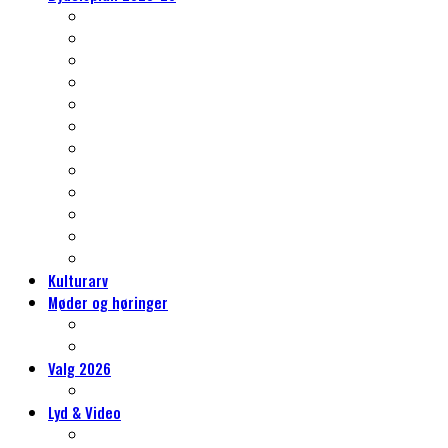
Nørrebros kulturarv
Klima og grønne- og blå indsatser
Et nyt kvarter – Vingelodden
Trafikken på Nørrebro
Gentrificering, almene boliger og byrum
Skoleliv og sammenhængskraft
Det er også jeres Nørrebro
Idrætslivet på Nørrebro
Mere kultur, mere kunst, mere Nørrebro
Erhvervslivet på Nørrebro
Social bæredygtighed
Tryghed på Nørrebro
Kulturarv
Møder og høringer
Møder og høringer
Vores høringssvar
Valg 2026
Hvorfor sidde i Lokaludvalget?
Lyd & Video
Lydvandringer på Nørrebro