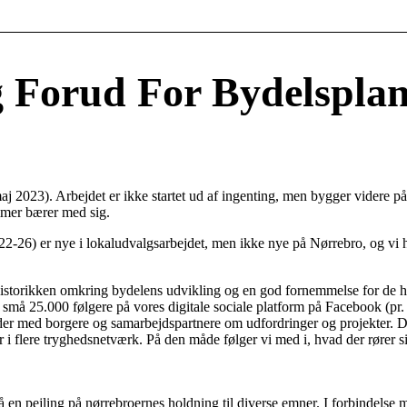
g Forud For Bydelspla
 maj 2023). Arbejdet er ikke startet ud af ingenting, men bygger videre 
mmer bærer med sig.
-26) er nye i lokaludvalgsarbejdet, men ikke nye på Nørrebro, og vi har
storikken omkring bydelens udvikling og en god fornemmelse for de hold
 små 25.000 følgere på vores digitale sociale platform på Facebook (pr. 
er med borgere og samarbejdspartnere om udfordringer og projekter. De
r i flere tryghedsnetværk. På den måde følger vi med i, hvad der rører 
få en pejling på nørrebroernes holdning til diverse emner. I forbindelse