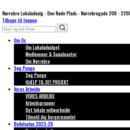
Nørrebro Lokaludvalg - Den Røde Plads - Nørrebrogade 208 - 220
Tilbage til toppen
Search
Search
for:
Om Os
Om Lokaludvalget
Medlemmer & Suppleanter
Om Nørrebro
Søg Penge
Søg Penge
HJÆLP TIL DIT PROJEKT
Vores Arbejde
VORES ARBEJDE
Arbejdsgrupper
Det lokale miljøarbejde
Tilmeld dig borgerpanelet
Bydelsplan 2023-26