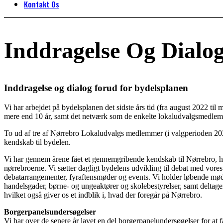
Kontakt Os
Inddragelse Og Dialo
Inddragelse og dialog forud for bydelsplanen
Vi har arbejdet på bydelsplanen det sidste års tid (fra august 2022 til
mere end 10 år, samt det netværk som de enkelte lokaludvalgsmedle
To ud af tre af Nørrebro Lokaludvalgs medlemmer (i valgperioden 2022
kendskab til bydelen.
Vi har gennem årene fået et gennemgribende kendskab til Nørrebro, hi
nørrebroerne. Vi sætter dagligt bydelens udvikling til debat med vores
debatarrangementer, fyraftensmøder og events. Vi holder løbende mød
handelsgader, børne- og ungeaktører og skolebestyrelser, samt deltage
hvilket også giver os et indblik i, hvad der foregår på Nørrebro.
Borgerpanelsundersøgelser
Vi har over de senere år lavet en del borgerpanelundersøgelser for at 