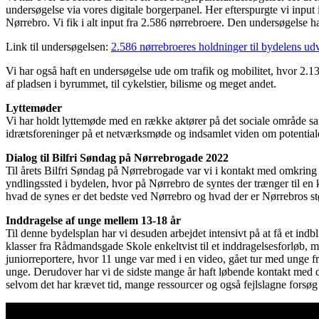
undersøgelse via vores digitale borgerpanel. Her efterspurgte vi input i
Nørrebro. Vi fik i alt input fra 2.586 nørrebroere. Den undersøgelse 
Link til undersøgelsen:
2.586 nørrebroeres holdninger til bydelens ud
Vi har også haft en undersøgelse ude om trafik og mobilitet, hvor 2.136
af pladsen i byrummet, til cykelstier, bilisme og meget andet.
Lyttemøder
Vi har holdt lyttemøde med en række aktører på det sociale område s
idrætsforeninger på et netværksmøde og indsamlet viden om potentialer 
Dialog til Bilfri Søndag på Nørrebrogade 2022
Til årets Bilfri Søndag på Nørrebrogade var vi i kontakt med omkring 
yndlingssted i bydelen, hvor på Nørrebro de syntes der trænger til en
hvad de synes er det bedste ved Nørrebro og hvad der er Nørrebros st
Inddragelse af unge mellem 13-18 år
Til denne bydelsplan har vi desuden arbejdet intensivt på at få et indb
klasser fra Rådmandsgade Skole enkeltvist til et inddragelsesforlø
juniorreportere, hvor 11 unge var med i en video, gået tur med unge f
unge. Derudover har vi de sidste mange år haft løbende kontakt med d
selvom det har krævet tid, mange ressourcer og også fejlslagne forsøg 