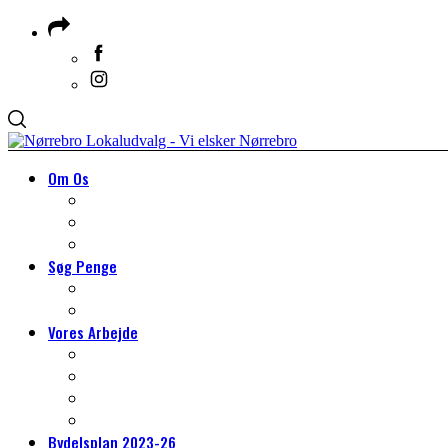
Om Os
Om Lokaludvalget
Medlemmer & Suppleanter
Om Nørrebro
Søg Penge
Søg Penge
HJÆLP TIL DIT PROJEKT
Vores Arbejde
VORES ARBEJDE
Arbejdsgrupper
Det lokale miljøarbejde
Tilmeld dig borgerpanelet
Bydelsplan 2023-26