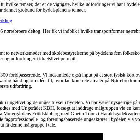
ft. hvilke temaer, der er de vigtigste, hvilke udfordringer vi har i bydel
har dannet grobund for bydelsplanens temaer.
vikling
 nørrebroere deltog. Her fik vi indblik i hvilke transportformer nørrebr
amt to netværksmøder med skolebestyrelserne på bydelens fem folkeskol
og udfordringer i idrætslivet pr. mail.
300 forbipasserende. Vi indsamlede også input på et stort fysisk kort o
 kærlig hånd og om idéer til, hvordan konkrete arealer på Nørrebro kunn
ørste udfordring.
lik i ungelivet og de unges trivsel i bydelen. Vi har været nysgerrige på
b, mødtes med Ungerådet KBH, forsøgt at inddrage målgruppen via en 
ra Murergårdens Fritidsklub og med Ghetto Tours i Haraldsgadekvarteret 
e fagprofessionelle- og foreningsbaserede ungeaktører i bydelen via vor
at få denne målgruppe i tale.