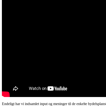
Endeligt har vi indsamlet input og meninger til de enkelte bydelsplan