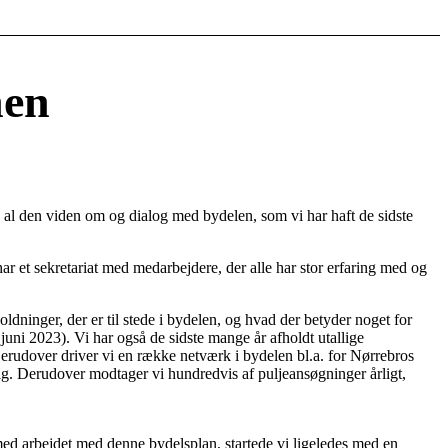
nen
på al den viden om og dialog med bydelen, som vi har haft de sidste
 et sekretariat med medarbejdere, der alle har stor erfaring med og
ninger, der er til stede i bydelen, og hvad der betyder noget for
juni 2023). Vi har også de sidste mange år afholdt utallige
rudover driver vi en række netværk i bydelen bl.a. for Nørrebros
sig. Derudover modtager vi hundredvis af puljeansøgninger årligt,
 med arbejdet med denne bydelsplan, startede vi ligeledes med en