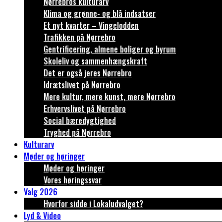
Nørrebros kulturarv
Klima og grønne- og blå indsatser
Et nyt kvarter – Vingelodden
Trafikken på Nørrebro
Gentrificering, almene boliger og byrum
Skoleliv og sammenhængskraft
Det er også jeres Nørrebro
Idrætslivet på Nørrebro
Mere kultur, mere kunst, mere Nørrebro
Erhvervslivet på Nørrebro
Social bæredygtighed
Tryghed på Nørrebro
Kulturarv
Møder og høringer
Møder og høringer
Vores høringssvar
Valg 2026
Hvorfor sidde i Lokaludvalget?
Lyd & Video