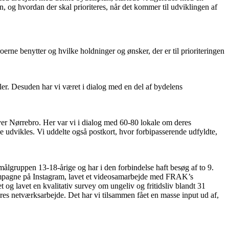
en, og hvordan der skal prioriteres, når det kommer til udviklingen af
oerne benytter og hvilke holdninger og ønsker, der er til prioriteringen
er. Desuden har vi været i dialog med en del af bydelens
ver Nørrebro. Her var vi i dialog med 60-80 lokale om deres
e udvikles. Vi uddelte også postkort, hvor forbipasserende udfyldte,
 målgruppen 13-18-årige og har i den forbindelse haft besøg af to 9.
kampagne på Instagram, lavet et videosamarbejde med FRAK’s
og lavet en kvalitativ survey om ungeliv og fritidsliv blandt 31
es netværksarbejde. Det har vi tilsammen fået en masse input ud af,