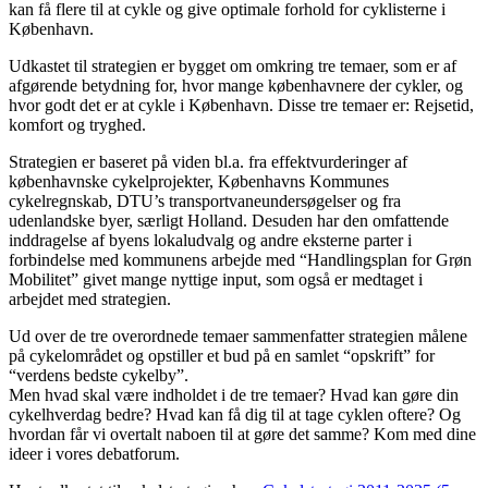
kan få flere til at cykle og give optimale forhold for cyklisterne i
København.
Udkastet til strategien er bygget om omkring tre temaer, som er af
afgørende betydning for, hvor mange københavnere der cykler, og
hvor godt det er at cykle i København. Disse tre temaer er: Rejsetid,
komfort og tryghed.
Strategien er baseret på viden bl.a. fra effektvurderinger af
københavnske cykelprojekter, Københavns Kommunes
cykelregnskab, DTU’s transportvaneundersøgelser og fra
udenlandske byer, særligt Holland. Desuden har den omfattende
inddragelse af byens lokaludvalg og andre eksterne parter i
forbindelse med kommunens arbejde med “Handlingsplan for Grøn
Mobilitet” givet mange nyttige input, som også er medtaget i
arbejdet med strategien.
Ud over de tre overordnede temaer sammenfatter strategien målene
på cykelområdet og opstiller et bud på en samlet “opskrift” for
“verdens bedste cykelby”.
Men hvad skal være indholdet i de tre temaer? Hvad kan gøre din
cykelhverdag bedre? Hvad kan få dig til at tage cyklen oftere? Og
hvordan får vi overtalt naboen til at gøre det samme? Kom med dine
ideer i vores debatforum.