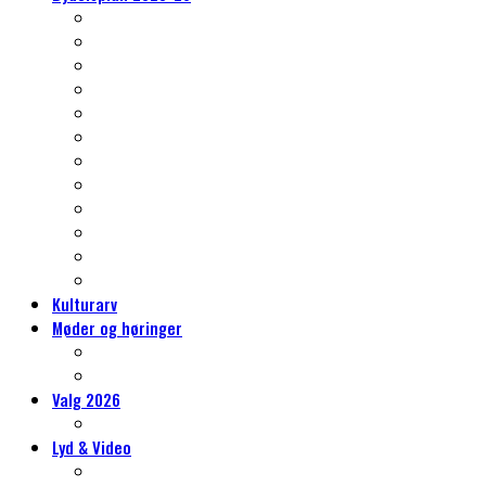
Nørrebros kulturarv
Klima og grønne- og blå indsatser
Et nyt kvarter – Vingelodden
Trafikken på Nørrebro
Gentrificering, almene boliger og byrum
Skoleliv og sammenhængskraft
Det er også jeres Nørrebro
Idrætslivet på Nørrebro
Mere kultur, mere kunst, mere Nørrebro
Erhvervslivet på Nørrebro
Social bæredygtighed
Tryghed på Nørrebro
Kulturarv
Møder og høringer
Møder og høringer
Vores høringssvar
Valg 2026
Hvorfor sidde i Lokaludvalget?
Lyd & Video
Lydvandringer på Nørrebro