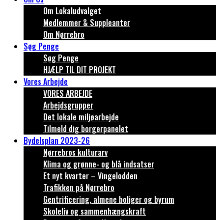
Om Lokaludvalget
Medlemmer & Suppleanter
Om Nørrebro
Søg Penge
Søg Penge
HJÆLP TIL DIT PROJEKT
Vores Arbejde
VORES ARBEJDE
Arbejdsgrupper
Det lokale miljøarbejde
Tilmeld dig borgerpanelet
Bydelsplan 2023-26
Nørrebros kulturarv
Klima og grønne- og blå indsatser
Et nyt kvarter – Vingelodden
Trafikken på Nørrebro
Gentrificering, almene boliger og byrum
Skoleliv og sammenhængskraft