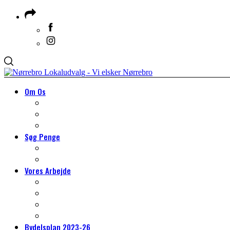
Om Os
Om Lokaludvalget
Medlemmer & Suppleanter
Om Nørrebro
Søg Penge
Søg Penge
HJÆLP TIL DIT PROJEKT
Vores Arbejde
VORES ARBEJDE
Arbejdsgrupper
Det lokale miljøarbejde
Tilmeld dig borgerpanelet
Bydelsplan 2023-26