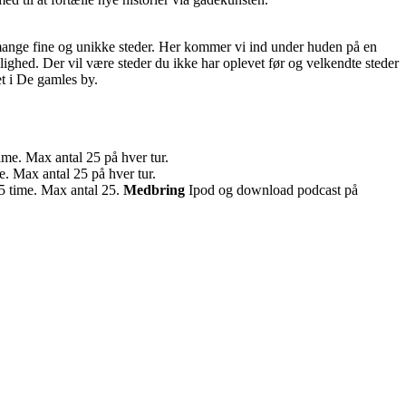
mange fine og unikke steder. Her kommer vi ind under huden på en
ighed. Der vil være steder du ikke har oplevet før og velkendte steder
et i De gamles by.
ime. Max antal 25 på hver tur.
e. Max antal 25 på hver tur.
,5 time. Max antal 25.
Medbring
Ipod og download podcast på