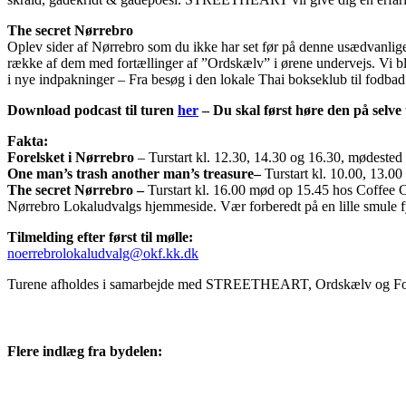
The secret Nørrebro
Oplev sider af Nørrebro som du ikke har set før på denne usædvanlig
række af dem med fortællinger af ”Ordskælv” i ørene undervejs. Vi bli
i nye indpakninger – Fra besøg i den lokale Thai bokseklub til fodbad
Download podcast til turen
her
– Du skal først høre den på selve
Fakta:
Forelsket i Nørrebro
– Turstart kl. 12.30, 14.30 og 16.30, mødested
One man’s trash another man’s treasure–
Turstart kl. 10.00, 13.0
The secret Nørrebro –
Turstart kl. 16.00 mød op 15.45 hos Coffee C
Nørrebro Lokaludvalgs hjemmeside. Vær forberedt på en lille smule fys
Tilmelding efter først til mølle:
noerrebrolokaludvalg@okf.kk.dk
Turene afholdes i samarbejde med STREETHEART, Ordskælv og For
Flere indlæg fra bydelen: