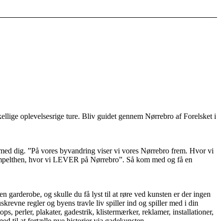
lige oplevelsesrige ture. Bliv guidet gennem Nørrebro af Forelsket i
o med dig. ”På vores byvandring viser vi vores Nørrebro frem. Hvor vi
 Simpelthen, hvor vi LEVER på Nørrebro”. Så kom med og få en
 garderobe, og skulle du få lyst til at røre ved kunsten er der ingen
krevne regler og byens travle liv spiller ind og spiller med i din
s, perler, plakater, gadestrik, klistermærker, reklamer, installationer,
 til at fortælle nye historier via gadekunsten.