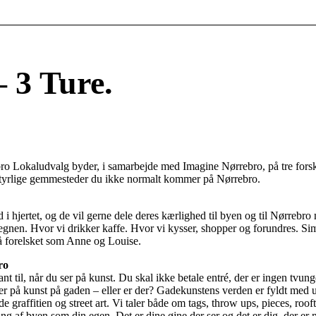
 3 Ture.
Lokaludvalg byder, i samarbejde med Imagine Nørrebro, på tre forskel
lige gemmesteder du ikke normalt kommer på Nørrebro.
 hjertet, og de vil gerne dele deres kærlighed til byen og til Nørrebr
 regnen. Hvor vi drikker kaffe. Hvor vi kysser, shopper og forundres.
så forelsket som Anne og Louise.
ro
til, når du ser på kunst. Du skal ikke betale entré, der er ingen tvungen
er på kunst på gaden – eller er der? Gadekunstens verden er fyldt med us
raffitien og street art. Vi taler både om tags, throw ups, pieces, rooftop
f byen som din egen. Det er dine øjne der ser og det er dig, der er med