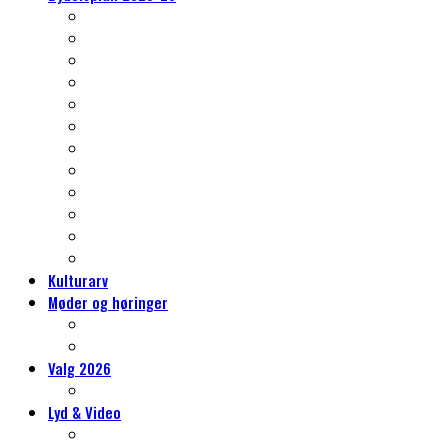
Nørrebros kulturarv
Klima og grønne- og blå indsatser
Et nyt kvarter – Vingelodden
Trafikken på Nørrebro
Gentrificering, almene boliger og byrum
Skoleliv og sammenhængskraft
Det er også jeres Nørrebro
Idrætslivet på Nørrebro
Mere kultur, mere kunst, mere Nørrebro
Erhvervslivet på Nørrebro
Social bæredygtighed
Tryghed på Nørrebro
Kulturarv
Møder og høringer
Møder og høringer
Vores høringssvar
Valg 2026
Hvorfor sidde i Lokaludvalget?
Lyd & Video
Lydvandringer på Nørrebro