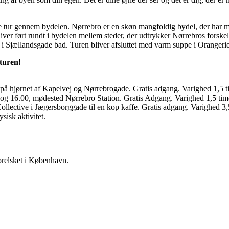
e tur gennem bydelen. Nørrebro er en skøn mangfoldig bydel, der har 
ver ført rundt i bydelen mellem steder, der udtrykker Nørrebros forskell
 i Sjællandsgade bad. Turen bliver afsluttet med varm suppe i Orangeri
 turen!
 på hjørnet af Kapelvej og Nørrebrogade. Gratis adgang. Varighed 1,5 t
0 og 16.00, mødested Nørrebro Station. Gratis Adgang. Varighed 1,5 tim
ollective i Jægersborggade til en kop kaffe. Gratis adgang. Varighed 3
isk aktivitet.
elsket i København.