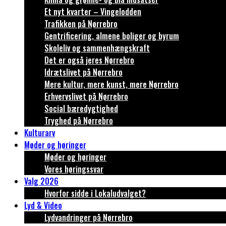
Et nyt kvarter – Vingelodden
Trafikken på Nørrebro
Gentrificering, almene boliger og byrum
Skoleliv og sammenhængskraft
Det er også jeres Nørrebro
Idrætslivet på Nørrebro
Mere kultur, mere kunst, mere Nørrebro
Erhvervslivet på Nørrebro
Social bæredygtighed
Tryghed på Nørrebro
Kulturarv
Møder og høringer
Møder og høringer
Vores høringssvar
Valg 2026
Hvorfor sidde i Lokaludvalget?
Lyd & Video
Lydvandringer på Nørrebro