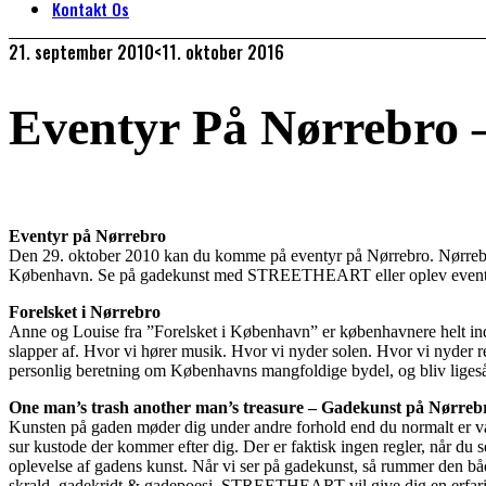
Kontakt Os
21. september 2010
<11. oktober 2016
Eventyr På Nørrebro –
Eventyr på Nørrebro
Den 29. oktober 2010 kan du komme på eventyr på Nørrebro. Nørrebro 
København. Se på gadekunst med STREETHEART eller oplev eventyr
Forelsket i Nørrebro
Anne og Louise fra ”Forelsket i København” er københavnere helt ind i
slapper af. Hvor vi hører musik. Hvor vi nyder solen. Hvor vi nyder
personlig beretning om Københavns mangfoldige bydel, og bliv lige
One man’s trash another man’s treasure – Gadekunst på Nørreb
Kunsten på gaden møder dig under andre forhold end du normalt er vant 
sur kustode der kommer efter dig. Der er faktisk ingen regler, når du s
oplevelse af gadens kunst. Når vi ser på gadekunst, så rummer den både g
skrald, gadekridt & gadepoesi. STREETHEART vil give dig en erfaring a