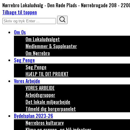
Nørrebro Lokaludvalg - Den Røde Plads - Nørrebrogade 208 - 220
Tilbage til toppen
Search
Search
for:
Om Os
Om Lokaludvalget
Medlemmer & Suppleanter
Om Nørrebro
Søg Penge
Søg Penge
HJÆLP TIL DIT PROJEKT
Vores Arbejde
VORES ARBEJDE
Arbejdsgrupper
Det lokale miljøarbejde
Tilmeld dig borgerpanelet
Bydelsplan 2023-26
Nørrebros kulturarv
Klima og grønne- og blå indsatser