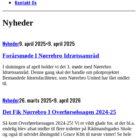
Kontakt Os
Nyheder
Nyheder
9. april 2025
<9. april 2025
Forårsmøde I Nørrebro Idrætssamråd
I slutningen af april holder vi det 3. møde med Nørrebro
Idrætssamråd. Denne gang skal det handle om pilotprojektet
Bemandede Idrætsfaciliteter, som Nørrebro United har fået midler
til.
Nyheder
26. marts 2025
<9. april 2026
Det Fik Nørrebro I Overførselssagen 2024-25
Så kom Overførelsessagen 2024-25! Vi er vildt glade for, at der bl.a.
endelig blev afsat midler til flere toiletter på Rådmandsgades Skole
og også til udvidet åbningstid i Grace Kbh til næste vinter! Se hele