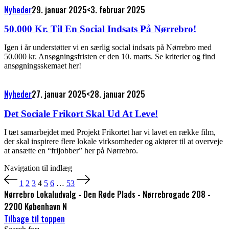
Nyheder
29. januar 2025
<3. februar 2025
50.000 Kr. Til En Social Indsats På Nørrebro!
Igen i år understøtter vi en særlig social indsats på Nørrebro med
50.000 kr. Ansøgningsfristen er den 10. marts. Se kriterier og find
ansøgningsskemaet her!
Nyheder
27. januar 2025
<28. januar 2025
Det Sociale Frikort Skal Ud At Leve!
I tæt samarbejdet med Projekt Frikortet har vi lavet en række film,
der skal inspirere flere lokale virksomheder og aktører til at overveje
at ansætte en “frijobber” her på Nørrebro.
Navigation til indlæg
1
2
3
4
5
6
…
53
Nørrebro Lokaludvalg - Den Røde Plads - Nørrebrogade 208 -
2200 København N
Tilbage til toppen