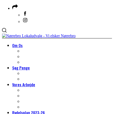
Om Os
Om Lokaludvalget
Medlemmer & Suppleanter
Om Nørrebro
Søg Penge
Søg Penge
HJÆLP TIL DIT PROJEKT
Vores Arbejde
VORES ARBEJDE
Arbejdsgrupper
Det lokale miljøarbejde
Tilmeld dig borgerpanelet
Bydelsplan 2023-26