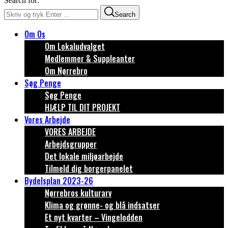
Search for:
Search
Om Os
Om Lokaludvalget
Medlemmer & Suppleanter
Om Nørrebro
Søg Penge
Søg Penge
HJÆLP TIL DIT PROJEKT
Vores Arbejde
VORES ARBEJDE
Arbejdsgrupper
Det lokale miljøarbejde
Tilmeld dig borgerpanelet
Bydelsplan 2023-26
Nørrebros kulturarv
Klima og grønne- og blå indsatser
Et nyt kvarter – Vingelodden