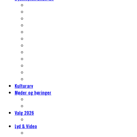
Nørrebros kulturarv
Klima og grønne- og blå indsatser
Et nyt kvarter – Vingelodden
Trafikken på Nørrebro
Gentrificering, almene boliger og byrum
Skoleliv og sammenhængskraft
Det er også jeres Nørrebro
Idrætslivet på Nørrebro
Mere kultur, mere kunst, mere Nørrebro
Erhvervslivet på Nørrebro
Social bæredygtighed
Tryghed på Nørrebro
Kulturarv
Møder og høringer
Møder og høringer
Vores høringssvar
Valg 2026
Hvorfor sidde i Lokaludvalget?
Lyd & Video
Lydvandringer på Nørrebro